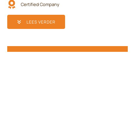
Certified Company
LEES VERDER
30
+
Jaar ervaring
200
+
Tevreden klanten