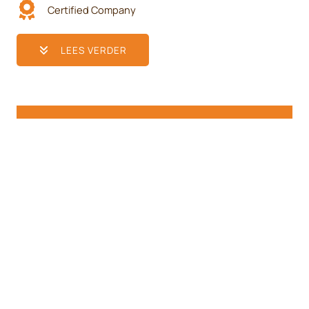
Certified Company
LEES VERDER
30
+
Jaar ervaring
200
+
Tevreden klanten